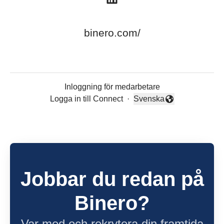
binero.com/
Inloggning för medarbetare
Logga in till Connect
·
Svenska
Byt språk
Jobbar du redan på
Binero?
Var med och rekrytera din framtida